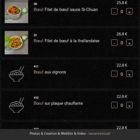
25.8 €
30
Bœuf
Filet de bœuf sauce Si-Chuan
0
-
+
26.8 €
31
Bœuf
Filet de bœuf à la thaïlandaise
0
-
+
22.8 €
411
Bœuf
aux oignons
0
-
+
22.8 €
412
Bœuf
sur plaque chauffante
0
-
+
22.8 €
413
Photos & Creation & WebSite & Video -
Bœuf
sauce Si-Chuan
laurancevisual
0
-
+