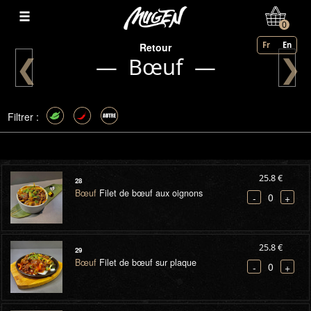
Mon Compte
0
Fr
En
Retour
❮
❯
— Bœuf —
Filtrer :
25.8 €
28
Bœuf
Filet de bœuf aux oignons
0
-
+
25.8 €
29
Bœuf
Filet de bœuf sur plaque
0
-
+