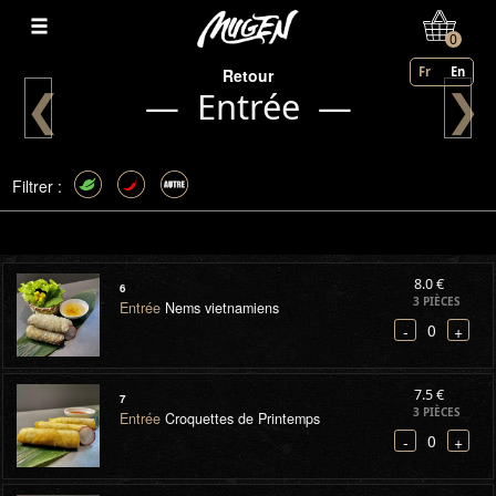
Mon Compte
0
Fr
En
Retour
❮
❯
— Entrée —
Filtrer :
8.0 €
6
3 PIÈCES
Entrée
Nems vietnamiens
0
-
+
7.5 €
7
3 PIÈCES
Entrée
Croquettes de Printemps
0
-
+