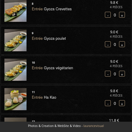
9.8 €
8
4 PIÈCES
Entrée
Gyoza Crevettes
0
-
+
9.0 €
9
4 PIÈCES
Entrée
Gyoza poulet
0
-
+
9.0 €
10
4 PIÈCES
Entrée
Gyoza végétarien
0
-
+
9.8 €
11
4 PIÈCES
Entrée
Ha Kao
0
-
+
11.8 €
12
6 PIÈCES
Photos & Creation & WebSite & Video -
Entrée
Assortiment de Dim Sum
laurancevisual